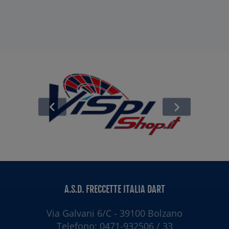
A.S.D. FRECCETTE ITALIA DART
Via Galvani 6/C - 39100 Bolzano
Telefono: 0471-932506 / 33