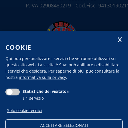
P.IVA 02908480219 - Cod.Fisc. 9413019021
COOKIE
Qui può personalizzare i servizi che verranno utilizzati su
questo sito web. La scelta è Sua: può abilitare o disabilitare
i servizi che desidera.
Per saperne di più, può consultare la
nostra
informativa sulla privacy
.
Statistiche dei visitatori
↓
1
servizio
Chi siamo
Contatto
News
Impressum
Privacy
Pubblicazione
Solo cookie tecnici
legge contributi pubblici
Modificare le
impostazioni dei cookie
ACCETTARE SELEZIONATI