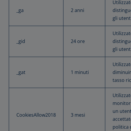
Utilizza
_ga
2 anni
distingu
gli utent
Utilizza
_gid
24 ore
distingu
gli utent
Utilizza
_gat
1 minuti
diminuir
tasso ri
Utilizza
monitor
un uten
CookiesAllow2018
3 mesi
accettat
politica 