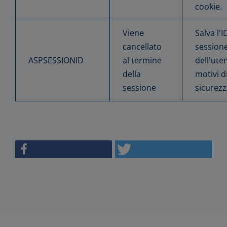
cookie.
Viene
Salva l'I
cancellato
session
ASPSESSIONID
al termine
dell'ute
della
motivi d
sessione
sicurezz