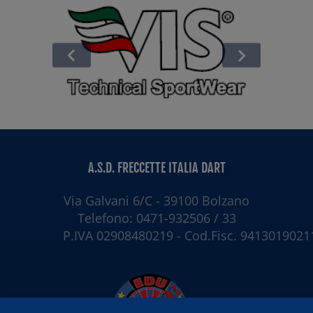
A.S.D. FRECCETTE ITALIA DART
Via Galvani 6/C - 39100 Bolzano
Telefono: 0471-932506 / 33
P.IVA 02908480219 - Cod.Fisc. 9413019021