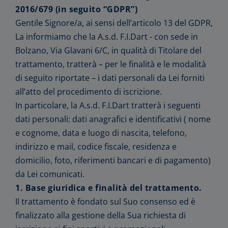
Ricerca per giocatore
add
Coppa Italia Steel 2024
add
add
Tornei locali
2016/679 (in seguito “GDPR”)
Classifica
add
2023 Risultati Campionato Italiano a squadre
2025 Finale Campionato Italiano a squadre
Gentile Signore/a, ai sensi dell’articolo 13 del GDPR,
Classifica Coppa Italia 2024 Sez. Steel
Ricerca per locali
add
2025 Gruppi Campionato Italiano a squadre
2024 Finale Campionato Italiano a squadre
Risultati
Download
La informiamo che la A.s.d. F.I.Dart - con sede in
Ricerca per nominativo
2025 Risultati Campionato Italiano a squadre
2024 Risultati Campionato Italiano a squadre
Inserimento
Bolzano, Via Glavani 6/C, in qualità di Titolare del
add
Galleria
trattamento, tratterà – per le finalità e le modalità
di seguito riportate – i dati personali da Lei forniti
Finale campionato Italiano Singolo - Doppio - Coppa Italia 2022
all’atto del procedimento di iscrizione.
Finale campionato Italiano a Squadre 2022
In particolare, la A.s.d. F.I.Dart tratterà i seguenti
Finale campionato Italiano Singolo Doppio Cricket 2021
dati personali: dati anagrafici e identificativi ( nome
e cognome, data e luogo di nascita, telefono,
Finale campionato Italiano Singolo Doppio Cricket 2019
indirizzo e mail, codice fiscale, residenza e
add
Campionato Europeo 2019 - Caorle
domicilio, foto, riferimenti bancari e di pagamento)
Squadre Nazionali
Finale campionato Italiano a Squadre 2024
da Lei comunicati.
1° European Dart Championship Wheelchair Users
1. Base giuridica e finalità del trattamento.
Il trattamento è fondato sul Suo consenso ed è
Campionato Europeo 2019
finalizzato alla gestione della Sua richiesta di