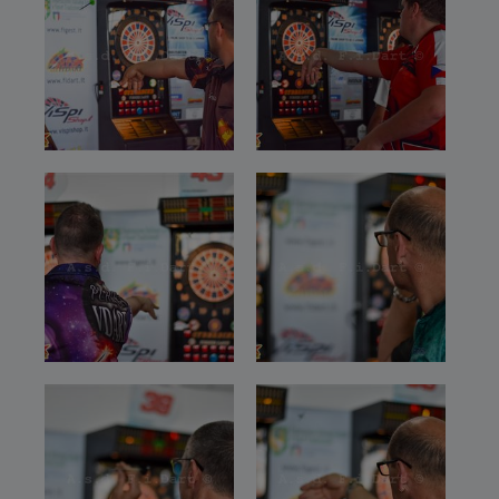
Ricerca per giocatore
add
Coppa Italia Steel 2024
add
add
Tornei locali
Classifica
add
2023 Risultati Campionato Italiano a squadre
2025 Finale Campionato Italiano a squadre
Classifica Coppa Italia 2024 Sez. Steel
Ricerca per locali
add
2025 Gruppi Campionato Italiano a squadre
2024 Finale Campionato Italiano a squadre
Risultati
Download
Ricerca per nominativo
2025 Risultati Campionato Italiano a squadre
2024 Risultati Campionato Italiano a squadre
Inserimento
add
Galleria
Finale campionato Italiano Singolo - Doppio - Coppa Italia 2022
Finale campionato Italiano a Squadre 2022
Finale campionato Italiano Singolo Doppio Cricket 2021
Finale campionato Italiano Singolo Doppio Cricket 2019
add
Campionato Europeo 2019 - Caorle
Squadre Nazionali
Finale campionato Italiano a Squadre 2024
1° European Dart Championship Wheelchair Users
Campionato Europeo 2019