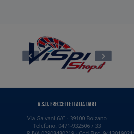
A.S.D. FRECCETTE ITALIA DART
Via Galvani 6/C - 39100 Bolzano
Telefono: 0471-932506 / 33
P.IVA 02908480219 - Cod.Fisc. 9413019021