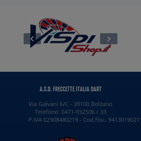
A.S.D. FRECCETTE ITALIA DART
Via Galvani 6/C - 39100 Bolzano
Telefono: 0471-932506 / 33
P.IVA 02908480219 - Cod.Fisc. 9413019021