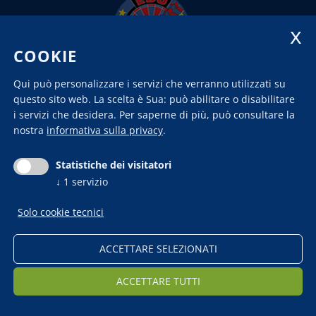
COOKIE
Qui può personalizzare i servizi che verranno utilizzati su
questo sito web. La scelta è Sua: può abilitare o disabilitare
i servizi che desidera.
Per saperne di più, può consultare la
nostra
informativa sulla privacy
.
Statistiche dei visitatori
↓
1
servizio
Chi siamo
Contatto
News
Impressum
Privacy
Pubblicazione
Solo cookie tecnici
legge contributi pubblici
Modificare le
impostazioni dei cookie
ACCETTARE SELEZIONATI
ACCETTARE TUTTI